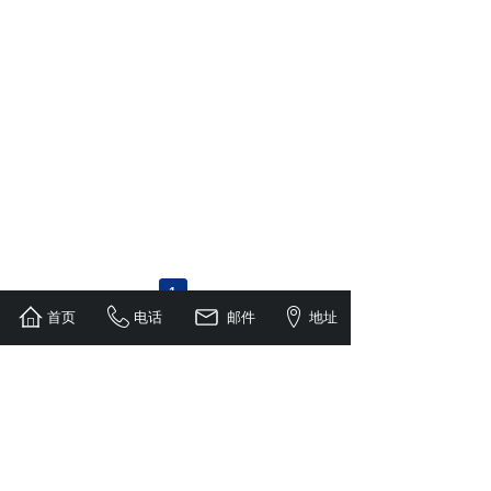
1
首页
电话
邮件
地址
总 部：江苏省淮安市承德北路617号
总 机：+86（517）8453 7829
总 机：
+86（517）8453 8879
邮 箱：46051996@qq.com
24小时服务电话：139-0524-7562