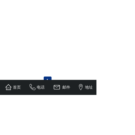
1
首页
电话
邮件
地址
总 部：江苏省淮安市承德北路617号
总 机：+86（517）8453 7829
总 机：
+86（517）8453 8879
邮 箱：46051996@qq.com
24小时服务电话：139-0524-7562